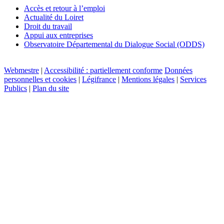
Accès et retour à l’emploi
Actualité du Loiret
Droit du travail
Appui aux entreprises
Observatoire Départemental du Dialogue Social (ODDS)
Webmestre
|
Accessibilité : partiellement conforme
Données
personnelles et cookies
|
Légifrance
|
Mentions légales
|
Services
Publics
|
Plan du site