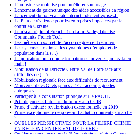
L’industrie se mobilise pour améliorer son image
Lancement du guichet unique des aides accessibles en région
Lancement du nouveau site internet aides-entreprises.fr
Le Plan de résilience pour les entreprises impactées par le
conflit en Ukraine
Le réseau régional French Tech Loire Valley labellisé
Community French Tech
Les métiers du soin et de l’accompagnement recrutent
Les systèmes urbains et les dynamiques d’emploi et de
population dans la (…)
L’application mon compte formation est ouverte : prenez la en
main !
Mobilisation de la Direccte Centre-Val de Loire face aux
difficultés de (…)
Mobilisation régionale face aux difficultés de recrutement
Mouvement des Gilets jaunes : l’Etat accompagne les
entreprises
Participez à la consultation publique sur le PACTE !
Petit déjeuner « Industrie du futur » à la CCIR
Prime d’activité : revalorisation exceptionnelle en 2019
Prime exceptionnelle de pouvoir d’achat : comment ça marche
?
QUELLES PERSPECTIVES POUR LA FILIERE CHIMIE
EN REGION CENTRE VAL DE LOIRE ?
Quelles perspectives pour la filière chimie en région Centre-