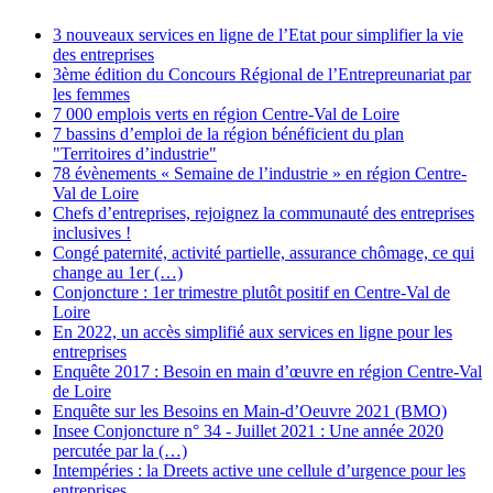
3 nouveaux services en ligne de l’Etat pour simplifier la vie
des entreprises
3ème édition du Concours Régional de l’Entrepreunariat par
les femmes
7 000 emplois verts en région Centre-Val de Loire
7 bassins d’emploi de la région bénéficient du plan
"Territoires d’industrie"
78 évènements « Semaine de l’industrie » en région Centre-
Val de Loire
Chefs d’entreprises, rejoignez la communauté des entreprises
inclusives !
Congé paternité, activité partielle, assurance chômage, ce qui
change au 1er (…)
Conjoncture : 1er trimestre plutôt positif en Centre-Val de
Loire
En 2022, un accès simplifié aux services en ligne pour les
entreprises
Enquête 2017 : Besoin en main d’œuvre en région Centre-Val
de Loire
Enquête sur les Besoins en Main-d’Oeuvre 2021 (BMO)
Insee Conjoncture n° 34 - Juillet 2021 : Une année 2020
percutée par la (…)
Intempéries : la Dreets active une cellule d’urgence pour les
entreprises