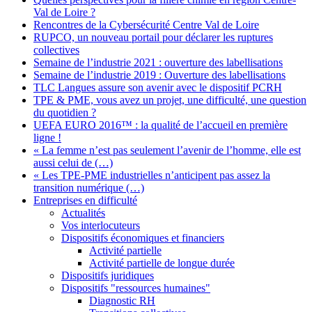
Val de Loire ?
Rencontres de la Cybersécurité Centre Val de Loire
RUPCO, un nouveau portail pour déclarer les ruptures
collectives
Semaine de l’industrie 2021 : ouverture des labellisations
Semaine de l’industrie 2019 : Ouverture des labellisations
TLC Langues assure son avenir avec le dispositif PCRH
TPE & PME, vous avez un projet, une difficulté, une question
du quotidien ?
UEFA EURO 2016™ : la qualité de l’accueil en première
ligne !
« La femme n’est pas seulement l’avenir de l’homme, elle est
aussi celui de (…)
« Les TPE-PME industrielles n’anticipent pas assez la
transition numérique (…)
Entreprises en difficulté
Actualités
Vos interlocuteurs
Dispositifs économiques et financiers
Activité partielle
Activité partielle de longue durée
Dispositifs juridiques
Dispositifs "ressources humaines"
Diagnostic RH