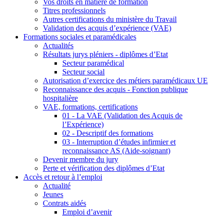
Vos droits en matière de formation
Titres professionnels
Autres certifications du ministère du Travail
Validation des acquis d’expérience (VAE)
Formations sociales et paramédicales
Actualités
Résultats jurys pléniers - diplômes d’Etat
Secteur paramédical
Secteur social
Autorisation d’exercice des métiers paramédicaux UE
Reconnaissance des acquis - Fonction publique
hospitalière
VAE, formations, certifications
01 - La VAE (Validation des Acquis de
l’Expérience)
02 - Descriptif des formations
03 - Interruption d’études infirmier et
reconnaissance AS (Aide-soignant)
Devenir membre du jury
Perte et vérification des diplômes d’Etat
Accès et retour à l’emploi
Actualité
Jeunes
Contrats aidés
Emploi d’avenir