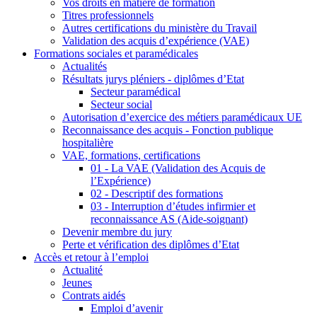
Vos droits en matière de formation
Titres professionnels
Autres certifications du ministère du Travail
Validation des acquis d’expérience (VAE)
Formations sociales et paramédicales
Actualités
Résultats jurys pléniers - diplômes d’Etat
Secteur paramédical
Secteur social
Autorisation d’exercice des métiers paramédicaux UE
Reconnaissance des acquis - Fonction publique
hospitalière
VAE, formations, certifications
01 - La VAE (Validation des Acquis de
l’Expérience)
02 - Descriptif des formations
03 - Interruption d’études infirmier et
reconnaissance AS (Aide-soignant)
Devenir membre du jury
Perte et vérification des diplômes d’Etat
Accès et retour à l’emploi
Actualité
Jeunes
Contrats aidés
Emploi d’avenir