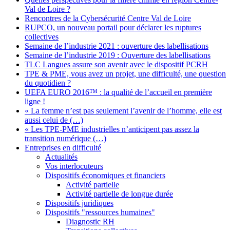
Val de Loire ?
Rencontres de la Cybersécurité Centre Val de Loire
RUPCO, un nouveau portail pour déclarer les ruptures
collectives
Semaine de l’industrie 2021 : ouverture des labellisations
Semaine de l’industrie 2019 : Ouverture des labellisations
TLC Langues assure son avenir avec le dispositif PCRH
TPE & PME, vous avez un projet, une difficulté, une question
du quotidien ?
UEFA EURO 2016™ : la qualité de l’accueil en première
ligne !
« La femme n’est pas seulement l’avenir de l’homme, elle est
aussi celui de (…)
« Les TPE-PME industrielles n’anticipent pas assez la
transition numérique (…)
Entreprises en difficulté
Actualités
Vos interlocuteurs
Dispositifs économiques et financiers
Activité partielle
Activité partielle de longue durée
Dispositifs juridiques
Dispositifs "ressources humaines"
Diagnostic RH