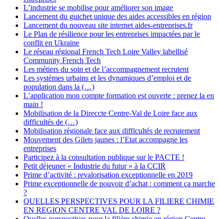
L’industrie se mobilise pour améliorer son image
Lancement du guichet unique des aides accessibles en région
Lancement du nouveau site internet aides-entreprises.fr
Le Plan de résilience pour les entreprises impactées par le
conflit en Ukraine
Le réseau régional French Tech Loire Valley labellisé
Community French Tech
Les métiers du soin et de l’accompagnement recrutent
Les systèmes urbains et les dynamiques d’emploi et de
population dans la (…)
L’application mon compte formation est ouverte : prenez la en
main !
Mobilisation de la Direccte Centre-Val de Loire face aux
difficultés de (…)
Mobilisation régionale face aux difficultés de recrutement
Mouvement des Gilets jaunes : l’Etat accompagne les
entreprises
Participez à la consultation publique sur le PACTE !
Petit déjeuner « Industrie du futur » à la CCIR
Prime d’activité : revalorisation exceptionnelle en 2019
Prime exceptionnelle de pouvoir d’achat : comment ça marche
?
QUELLES PERSPECTIVES POUR LA FILIERE CHIMIE
EN REGION CENTRE VAL DE LOIRE ?
Quelles perspectives pour la filière chimie en région Centre-