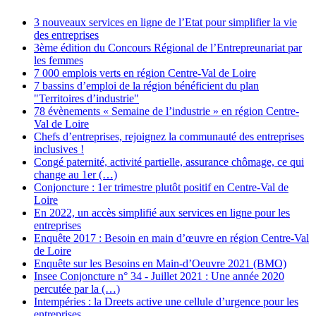
3 nouveaux services en ligne de l’Etat pour simplifier la vie
des entreprises
3ème édition du Concours Régional de l’Entrepreunariat par
les femmes
7 000 emplois verts en région Centre-Val de Loire
7 bassins d’emploi de la région bénéficient du plan
"Territoires d’industrie"
78 évènements « Semaine de l’industrie » en région Centre-
Val de Loire
Chefs d’entreprises, rejoignez la communauté des entreprises
inclusives !
Congé paternité, activité partielle, assurance chômage, ce qui
change au 1er (…)
Conjoncture : 1er trimestre plutôt positif en Centre-Val de
Loire
En 2022, un accès simplifié aux services en ligne pour les
entreprises
Enquête 2017 : Besoin en main d’œuvre en région Centre-Val
de Loire
Enquête sur les Besoins en Main-d’Oeuvre 2021 (BMO)
Insee Conjoncture n° 34 - Juillet 2021 : Une année 2020
percutée par la (…)
Intempéries : la Dreets active une cellule d’urgence pour les
entreprises