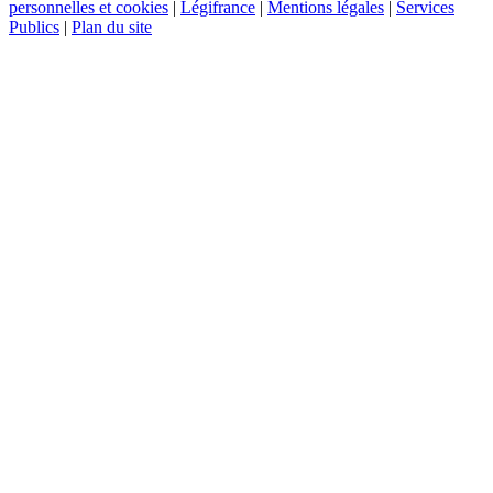
personnelles et cookies
|
Légifrance
|
Mentions légales
|
Services
Publics
|
Plan du site