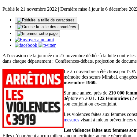
Publié le 21 novembre 2022 | Dernière mise à jour le 6 décembre 202
A l'occasion de la journée du 25 novembre dédiée à la lutte contre les
dans chaque département : Conférences-débats, projection de documentai
Le 25 novembre a été choisi par l’ON
mémoire des sœurs Mirabal, engagées co
novembre 1960.
Sur une année, près de
210 000 femme
déplore en 2021.
122 féminicides
(2 e
son conjoint ou ex-conjoint.
Les violences faites aux femmes cons
mesures
visant à mieux prévenir ces v
Les violences faites aux femmes sont
Elles n’épargnent aucun milieu, aucun territoire, aucune génération.