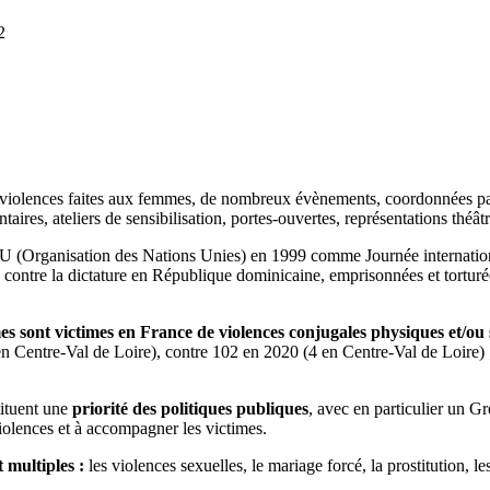
2
 violences faites aux femmes, de nombreux évènements, coordonnées par l
res, ateliers de sensibilisation, portes-ouvertes, représentations théâ
U (Organisation des Nations Unies) en 1999 comme Journée internationa
ntre la dictature en République dominicaine, emprisonnées et torturées 
s sont victimes en France de violences conjugales physiques et/ou 
n Centre-Val de Loire), contre 102 en 2020 (4 en Centre-Val de Loire) 
tituent une
priorité des politiques publiques
, avec en particulier un G
iolences et à accompagner les victimes.
 multiples :
les violences sexuelles, le mariage forcé, la prostitution, le