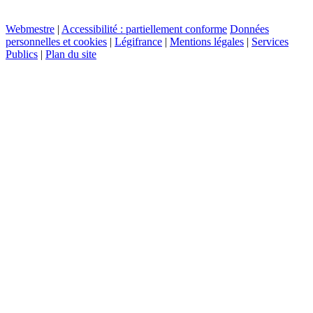
Webmestre
|
Accessibilité : partiellement conforme
Données
personnelles et cookies
|
Légifrance
|
Mentions légales
|
Services
Publics
|
Plan du site