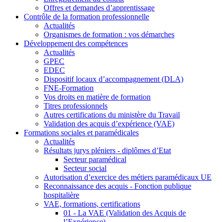
Offres et demandes d’apprentissage
Contrôle de la formation professionnelle
Actualités
Organismes de formation : vos démarches
Développement des compétences
Actualités
GPEC
EDEC
Dispositif locaux d’accompagnement (DLA)
FNE-Formation
Vos droits en matière de formation
Titres professionnels
Autres certifications du ministère du Travail
Validation des acquis d’expérience (VAE)
Formations sociales et paramédicales
Actualités
Résultats jurys pléniers - diplômes d’Etat
Secteur paramédical
Secteur social
Autorisation d’exercice des métiers paramédicaux UE
Reconnaissance des acquis - Fonction publique
hospitalière
VAE, formations, certifications
01 - La VAE (Validation des Acquis de
l’Expérience)