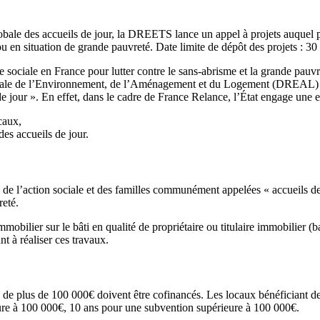
lobale des accueils de jour, la DREETS lance un appel à projets auquel 
u en situation de grande pauvreté. Date limite de dépôt des projets : 30
le sociale en France pour lutter contre le sans-abrisme et la grande pau
onale de l’Environnement, de l’Aménagement et du Logement (DREAL) C
 de jour ». En effet, dans le cadre de France Relance, l’État engage u
caux,
es accueils de jour.
 de l’action sociale et des familles communément appelées « accueils de
reté.
mobilier sur le bâti en qualité de propriétaire ou titulaire immobilier (ba
nt à réaliser ces travaux.
s de plus de 100 000€ doivent être cofinancés. Les locaux bénéficiant 
ure à 100 000€, 10 ans pour une subvention supérieure à 100 000€.