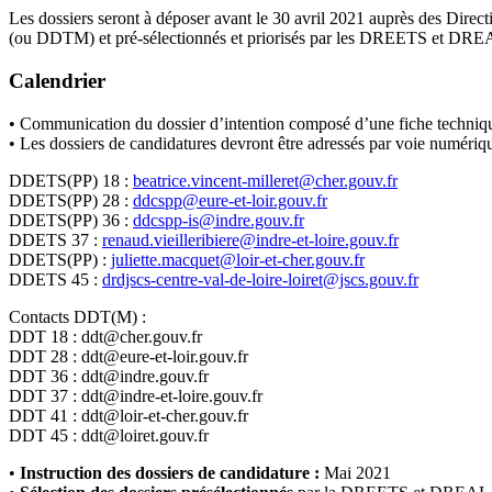
Les dossiers seront à déposer avant le 30 avril 2021 auprès des Dir
(ou DDTM) et pré-sélectionnés et priorisés par les DREETS et DREAL 
Calendrier
• Communication du dossier d’intention composé d’une fiche technique,
• Les dossiers de candidatures devront être adressés par voie num
DDETS(PP) 18 :
beatrice.vincent-milleret@cher.gouv.fr
DDETS(PP) 28 :
ddcspp@eure-et-loir.gouv.fr
DDETS(PP) 36 :
ddcspp-is@indre.gouv.fr
DDETS 37 :
renaud.vieilleribiere@indre-et-loire.gouv.fr
DDETS(PP) :
juliette.macquet@loir-et-cher.gouv.fr
DDETS 45 :
drdjscs-centre-val-de-loire-loiret@jscs.gouv.fr
Contacts DDT(M) :
DDT 18 : ddt@cher.gouv.fr
DDT 28 : ddt@eure-et-loir.gouv.fr
DDT 36 : ddt@indre.gouv.fr
DDT 37 : ddt@indre-et-loire.gouv.fr
DDT 41 : ddt@loir-et-cher.gouv.fr
DDT 45 : ddt@loiret.gouv.fr
•
Instruction des dossiers de candidature :
Mai 2021