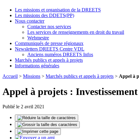
Les missions et organisation de la DREETS
Les missions des DDETS(PP)
Nous contacter
Contacter nos services
Les services de renseignements en droit du travail
Webmestre
Communiqués de presse régionaux
Newsletters DREETS Centre VDL
Anciens numéros DREETS Infos
Marchés publics et appels à projets
Informations générales
Accueil
>
Missions
>
Marchés publics et appels à projets
>
Appel à p
Appel à projets : Investissement
Publié le 2 avril 2021