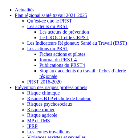
Actualités
Plan régional santé travail 2021-2025
Qu’est-ce que le PRST
Les acteurs du PRST
Les acteurs de prévention
Le CROCT et le CRPST
Les Indicateurs Régionaux Santé au Travail (IRST)
Les actions du PRST
Fiches actions et pilotes
Journal du PRST 4
Publications du PRST4
Stop aux accidents du travail : fiches d’alerte
régionale
PRST 2016-2020
Prévention des risques professionnels
Risque chimique
Risques BTP et chute de hauteur
Risques psychosociaux
Risque routier
Risque agricole
MP et TMS
IPRP
Les jeunes travailleurs
Violences sexistes et sexuelles