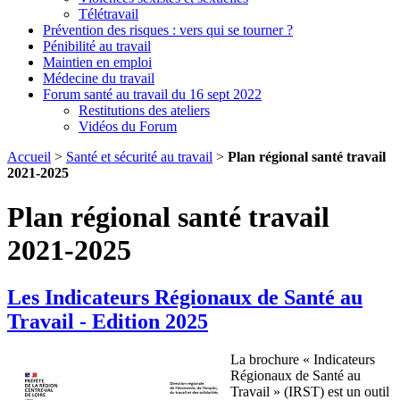
Télétravail
Prévention des risques : vers qui se tourner ?
Pénibilité au travail
Maintien en emploi
Médecine du travail
Forum santé au travail du 16 sept 2022
Restitutions des ateliers
Vidéos du Forum
Accueil
>
Santé et sécurité au travail
>
Plan régional santé travail
2021-2025
Plan régional santé travail
2021-2025
Les Indicateurs Régionaux de Santé au
Travail - Edition 2025
La brochure « Indicateurs
Régionaux de Santé au
Travail » (IRST) est un outil