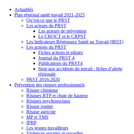
Actualités
Plan régional santé travail 2021-2025
Qu’est-ce que le PRST
Les acteurs du PRST
Les acteurs de prévention
Le CROCT et le CRPST
Les Indicateurs Régionaux Santé au Travail (IRST)
Les actions du PRST
Fiches actions et pilotes
Journal du PRST 4
Publications du PRST4
Stop aux accidents du travail : fiches d’alerte
régionale
PRST 2016-2020
Prévention des risques professionnels
Risque chimique
Risques BTP et chute de hauteur
Risques psychosociaux
Risque routier
Risque agricole
MP et TMS
IPRP
Les jeunes travailleurs
Violences sexistes et sexuelles