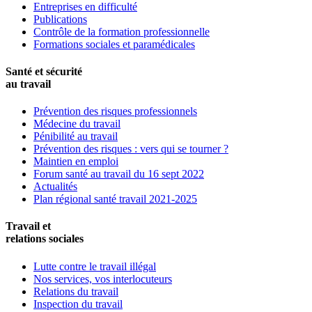
Entreprises en difficulté
Publications
Contrôle de la formation professionnelle
Formations sociales et paramédicales
Santé et sécurité
au travail
Prévention des risques professionnels
Médecine du travail
Pénibilité au travail
Prévention des risques : vers qui se tourner ?
Maintien en emploi
Forum santé au travail du 16 sept 2022
Actualités
Plan régional santé travail 2021-2025
Travail et
relations sociales
Lutte contre le travail illégal
Nos services, vos interlocuteurs
Relations du travail
Inspection du travail