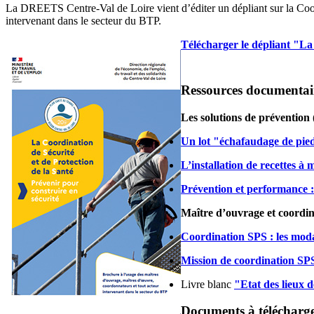
La DREETS Centre-Val de Loire vient d’éditer un dépliant sur la Coord
intervenant dans le secteur du BTP.
Télécharger le dépliant "La
Ressources documentair
Les solutions de préventio
Un lot "échafaudage de pi
L’installation de recettes à
Prévention et performance 
Maître d’ouvrage et coordin
Coordination SPS : les moda
Mission de coordination SPS 
Livre blanc
"Etat des lieux 
Documents à télécharge