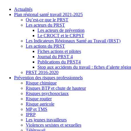
Actualités
Plan régional santé travail 2021-2025
Qu’est-ce que le PRST
Les acteurs du PRST
Les acteurs de prévention
Le CROCT et le CRPST
Les Indicateurs Régionaux Santé au Travail (IRST)
Les actions du PRST
Fiches actions et pilotes
Journal du PRST 4
Publications du PRST4
Stop aux accidents du travail : fiches d’alerte régio
PRST 2016-2020
Prévention des risques professionnels
Risque chimique
Risques BTP et chute de hauteur
Risques psychosociaux
Risque routier
Risque agricole
MP et TMS
IPRP
Les jeunes travailleurs
Violences sexistes et sexuelles
Télétravail