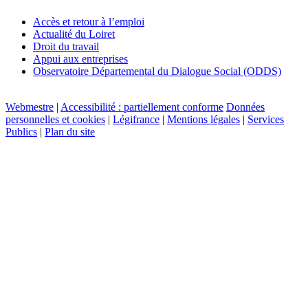
Accès et retour à l’emploi
Actualité du Loiret
Droit du travail
Appui aux entreprises
Observatoire Départemental du Dialogue Social (ODDS)
Webmestre
|
Accessibilité : partiellement conforme
Données
personnelles et cookies
|
Légifrance
|
Mentions légales
|
Services
Publics
|
Plan du site