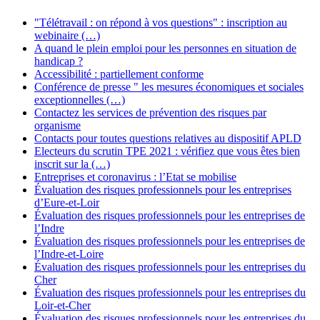
"Télétravail : on répond à vos questions" : inscription au
webinaire (…)
A quand le plein emploi pour les personnes en situation de
handicap ?
Accessibilité : partiellement conforme
Conférence de presse " les mesures économiques et sociales
exceptionnelles (…)
Contactez les services de prévention des risques par
organisme
Contacts pour toutes questions relatives au dispositif APLD
Electeurs du scrutin TPE 2021 : vérifiez que vous êtes bien
inscrit sur la (…)
Entreprises et coronavirus : l’Etat se mobilise
Évaluation des risques professionnels pour les entreprises
d’Eure-et-Loir
Évaluation des risques professionnels pour les entreprises de
l’Indre
Évaluation des risques professionnels pour les entreprises de
l’Indre-et-Loire
Évaluation des risques professionnels pour les entreprises du
Cher
Évaluation des risques professionnels pour les entreprises du
Loir-et-Cher
Évaluation des risques professionnels pour les entreprises du