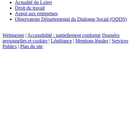
Actualité du Loiret
Droit du travail
Appui aux entreprises
Observatoire Départemental du Dialogue Social (ODDS)
Webmestre
|
Accessibilité : partiellement conforme
Données
personnelles et cookies
|
Légifrance
|
Mentions légales
|
Services
Publics
|
Plan du site