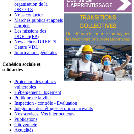
organisation de la
DREETS
Nous contacter
Marchés publics et appels
à projets
Les missions des
DDETS(PP)
Newsletters DREETS
Centre VDL
Informations générales
Cohésion sociale et
solidarités
Protection des publics
vulnérables
Hébergement - logement
Politique de la ville
Inspection - contrôle - Evaluation
Intégration des réfugiés et primo-arrivants
Nos services, Vos interlocuteurs
Publications
Citoyenneté
Actualités