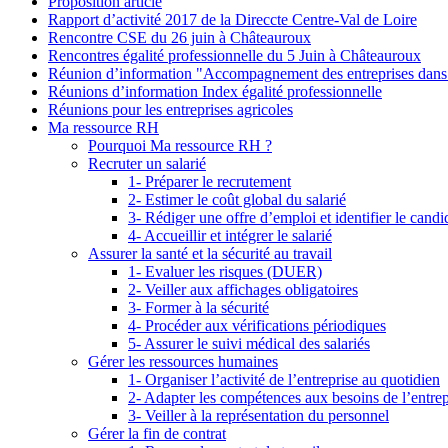
Proposition article
Rapport d’activité 2017 de la Direccte Centre-Val de Loire
Rencontre CSE du 26 juin à Châteauroux
Rencontres égalité professionnelle du 5 Juin à Châteauroux
Réunion d’information "Accompagnement des entreprises dans 
Réunions d’information Index égalité professionnelle
Réunions pour les entreprises agricoles
Ma ressource RH
Pourquoi Ma ressource RH ?
Recruter un salarié
1- Préparer le recrutement
2- Estimer le coût global du salarié
3- Rédiger une offre d’emploi et identifier le candi
4- Accueillir et intégrer le salarié
Assurer la santé et la sécurité au travail
1- Evaluer les risques (DUER)
2- Veiller aux affichages obligatoires
3- Former à la sécurité
4- Procéder aux vérifications périodiques
5- Assurer le suivi médical des salariés
Gérer les ressources humaines
1- Organiser l’activité de l’entreprise au quotidien
2- Adapter les compétences aux besoins de l’entrep
3- Veiller à la représentation du personnel
Gérer la fin de contrat