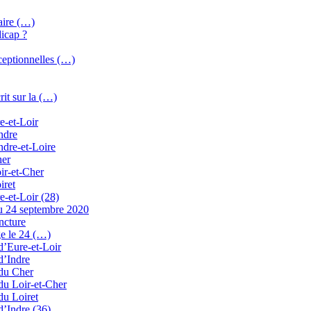
aire (…)
dicap ?
ceptionnelles (…)
rit sur la (…)
e-et-Loir
Indre
ndre-et-Loire
her
oir-et-Cher
iret
e-et-Loir (28)
u 24 septembre 2020
ncture
ge le 24 (…)
 d’Eure-et-Loir
d’Indre
 du Cher
 du Loir-et-Cher
du Loiret
d’Indre (36)