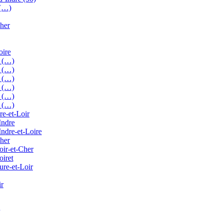
 (…)
Cher
oire
s (…)
s (…)
s (…)
s (…)
s (…)
s (…)
re-et-Loir
Indre
Indre-et-Loire
Cher
oir-et-Cher
oiret
ure-et-Loir
ir