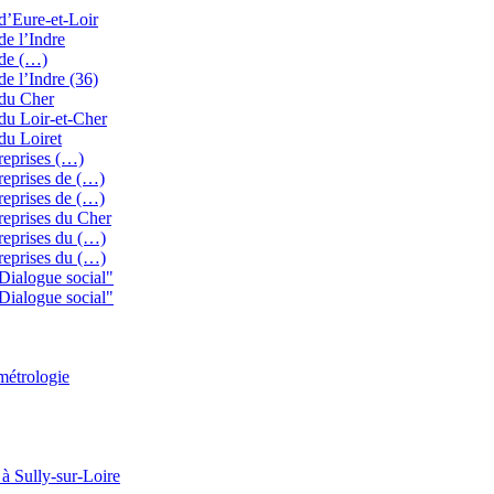
 d’Eure-et-Loir
de l’Indre
 de (…)
de l’Indre (36)
 du Cher
 du Loir-et-Cher
du Loiret
treprises (…)
treprises de (…)
treprises de (…)
treprises du Cher
treprises du (…)
treprises du (…)
"Dialogue social"
"Dialogue social"
métrologie
 à Sully-sur-Loire