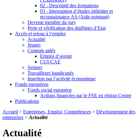
02 - Descriptif des formations
03 - Interruption d’études infirmier et
reconnaissance AS (Aide-soignant)
Devenir membre du jury
Perte et vérification des diplômes d’Etat
Accès et retour à l’emploi
Actualité
Jeunes
Contrats aidés
Emploi d’avenir
CUI-CAE
Seniors
Travailleurs handicapés
Insertion par l’activité économique
Fonds européens
Fonds social européen
Actions financées par le FSE en région Centre
Publications
Accueil
>
Entreprises, Emploi, Compétences
>
Développement des
entreprises
>
Actualité
Actualité