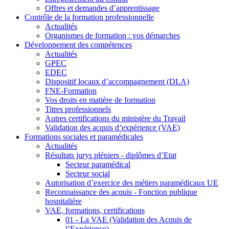
Offres et demandes d’apprentissage
Contrôle de la formation professionnelle
Actualités
Organismes de formation : vos démarches
Développement des compétences
Actualités
GPEC
EDEC
Dispositif locaux d’accompagnement (DLA)
FNE-Formation
Vos droits en matière de formation
Titres professionnels
Autres certifications du ministère du Travail
Validation des acquis d’expérience (VAE)
Formations sociales et paramédicales
Actualités
Résultats jurys pléniers - diplômes d’Etat
Secteur paramédical
Secteur social
Autorisation d’exercice des métiers paramédicaux UE
Reconnaissance des acquis - Fonction publique
hospitalière
VAE, formations, certifications
01 - La VAE (Validation des Acquis de
l’Expérience)