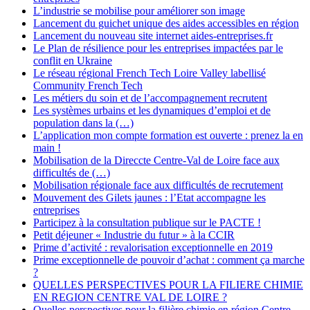
L’industrie se mobilise pour améliorer son image
Lancement du guichet unique des aides accessibles en région
Lancement du nouveau site internet aides-entreprises.fr
Le Plan de résilience pour les entreprises impactées par le
conflit en Ukraine
Le réseau régional French Tech Loire Valley labellisé
Community French Tech
Les métiers du soin et de l’accompagnement recrutent
Les systèmes urbains et les dynamiques d’emploi et de
population dans la (…)
L’application mon compte formation est ouverte : prenez la en
main !
Mobilisation de la Direccte Centre-Val de Loire face aux
difficultés de (…)
Mobilisation régionale face aux difficultés de recrutement
Mouvement des Gilets jaunes : l’Etat accompagne les
entreprises
Participez à la consultation publique sur le PACTE !
Petit déjeuner « Industrie du futur » à la CCIR
Prime d’activité : revalorisation exceptionnelle en 2019
Prime exceptionnelle de pouvoir d’achat : comment ça marche
?
QUELLES PERSPECTIVES POUR LA FILIERE CHIMIE
EN REGION CENTRE VAL DE LOIRE ?
Quelles perspectives pour la filière chimie en région Centre-