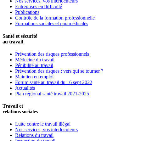
Nos services, vos interlocuteurs
Entreprises en difficulté
Publications
Contrôle de la formation professionnelle
Formations sociales et paramédicales
Santé et sécurité
au travail
Prévention des risques professionnels
Médecine du travail
Pénibilité au travail
Prévention des risques : vers qui se tourner ?
Maintien en emploi
Forum santé au travail du 16 sept 2022
Actualités
Plan régional santé travail 2021-2025
Travail et
relations sociales
Lutte contre le travail illégal
Nos services, vos interlocuteurs
Relations du travail
Inspection du travail