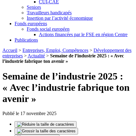
CUI-CAE
Seniors
Travailleurs handicapés
Insertion par l’activité économique
Fonds européens
Fonds social européen
Actions financées par le FSE en région Centre
Publications
Accueil
>
Entreprises, Emploi, Compétences
>
Développement des
entreprises
>
Actualité
>
Semaine de l’industrie 2025 : « Avec
l’industrie fabrique ton avenir »
Semaine de l’industrie 2025 :
« Avec l’industrie fabrique ton
avenir »
Publié le 17 novembre 2025