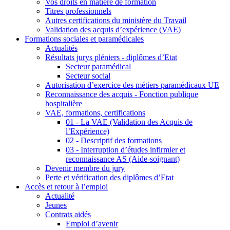
Vos droits en matière de formation
Titres professionnels
Autres certifications du ministère du Travail
Validation des acquis d’expérience (VAE)
Formations sociales et paramédicales
Actualités
Résultats jurys pléniers - diplômes d’Etat
Secteur paramédical
Secteur social
Autorisation d’exercice des métiers paramédicaux UE
Reconnaissance des acquis - Fonction publique
hospitalière
VAE, formations, certifications
01 - La VAE (Validation des Acquis de
l’Expérience)
02 - Descriptif des formations
03 - Interruption d’études infirmier et
reconnaissance AS (Aide-soignant)
Devenir membre du jury
Perte et vérification des diplômes d’Etat
Accès et retour à l’emploi
Actualité
Jeunes
Contrats aidés
Emploi d’avenir