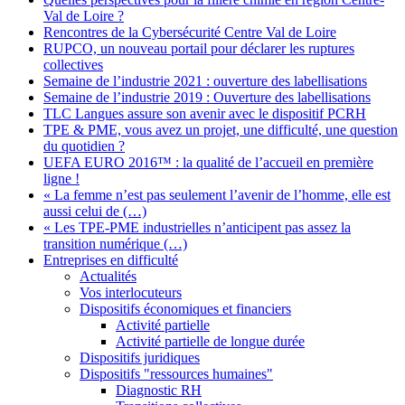
Val de Loire ?
Rencontres de la Cybersécurité Centre Val de Loire
RUPCO, un nouveau portail pour déclarer les ruptures
collectives
Semaine de l’industrie 2021 : ouverture des labellisations
Semaine de l’industrie 2019 : Ouverture des labellisations
TLC Langues assure son avenir avec le dispositif PCRH
TPE & PME, vous avez un projet, une difficulté, une question
du quotidien ?
UEFA EURO 2016™ : la qualité de l’accueil en première
ligne !
« La femme n’est pas seulement l’avenir de l’homme, elle est
aussi celui de (…)
« Les TPE-PME industrielles n’anticipent pas assez la
transition numérique (…)
Entreprises en difficulté
Actualités
Vos interlocuteurs
Dispositifs économiques et financiers
Activité partielle
Activité partielle de longue durée
Dispositifs juridiques
Dispositifs "ressources humaines"
Diagnostic RH