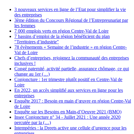
3 nouveaux services en ligne de l’Etat pour simplifier la vie
des entreprises
3ème édition du Concours Régional de l’Entrepreunariat par
les femmes
7 000 emplois verts en région Centre-Val de Loire
7 bassins d’emploi de la région bénéficient du plan
"Territoires d’industrie"
78 évènements « Semaine de l’industrie » en région Centre-
Val de Loire
Chefs d’entreprises, rejoignez la communauté des entreprises
inclusives !
Congé paternité, activité partielle, assurance chômage, ce qui
change au 1er (…)
Conjoncture : 1er trimestre plutôt positif en Centre-Val de
Loire
En 2022, un accès simplifié aux services en ligne pour les
entreprises
Enquête 2017 : Besoin en main d’œuvre en région Centre-Val
de Loire
Enquête sur les Besoins en Main-d’Oeuvre 2021 (BMO)
Insee Conjoncture n° 34 - Juillet 2021 : Une année 2020
percutée par la (…)
Intempéries : la Dreets active une cellule d’urgence pour les
entreprises