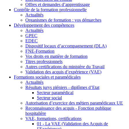
Offres et demandes d’apprentissage
Contrôle de la formation professionnelle
Actualités
Organismes de formation : vos démarches
Développement des compétences
Actualités
GPEC
EDEC
Dispositif locaux d’accompagnement (DLA)
FNE-Formation
Vos droits en matière de formation
Titres professionnels
Autres certifications du ministère du Travail
Validation des acquis d’expérience (VAE)
Formations sociales et paramédicales
Actualités
Résultats jurys pléniers - diplômes d’Etat
Secteur paramédical
Secteur social
Autorisation d’exercice des métiers paramédicaux UE
Reconnaissance des acquis - Fonction publique
hospitalière
VAE, formations, certifications
01 - La VAE (Validation des Acquis de
l’Expérience)