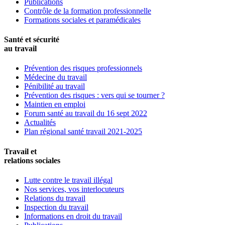
Publications
Contrôle de la formation professionnelle
Formations sociales et paramédicales
Santé et sécurité
au travail
Prévention des risques professionnels
Médecine du travail
Pénibilité au travail
Prévention des risques : vers qui se tourner ?
Maintien en emploi
Forum santé au travail du 16 sept 2022
Actualités
Plan régional santé travail 2021-2025
Travail et
relations sociales
Lutte contre le travail illégal
Nos services, vos interlocuteurs
Relations du travail
Inspection du travail
Informations en droit du travail