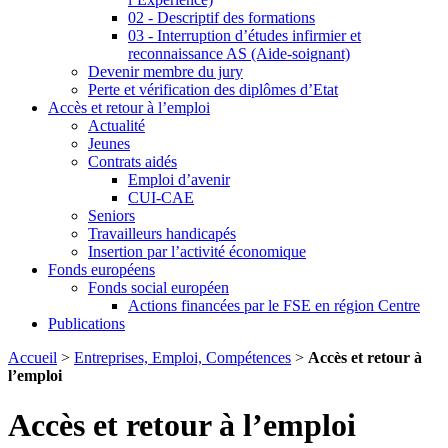
02 - Descriptif des formations
03 - Interruption d’études infirmier et
reconnaissance AS (Aide-soignant)
Devenir membre du jury
Perte et vérification des diplômes d’Etat
Accès et retour à l’emploi
Actualité
Jeunes
Contrats aidés
Emploi d’avenir
CUI-CAE
Seniors
Travailleurs handicapés
Insertion par l’activité économique
Fonds européens
Fonds social européen
Actions financées par le FSE en région Centre
Publications
Accueil
>
Entreprises, Emploi, Compétences
>
Accès et retour à
l’emploi
Accès et retour à l’emploi