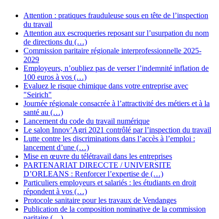
Attention : pratiques frauduleuse sous en tête de l’inspection
du travail
Attention aux escroqueries reposant sur l’usurpation du nom
de directions du (…)
Commission paritaire régionale interprofessionnelle 2025-
2029
Employeurs, n’oubliez pas de verser l’indemnité inflation de
100 euros à vos (…)
Evaluez le risque chimique dans votre entreprise avec
"Seirich"
Journée régionale consacrée à l’attractivité des métiers et à la
santé au (…)
Lancement du code du travail numérique
Le salon Innov’Agri 2021 contrôlé par l’inspection du travail
Lutte contre les discriminations dans l’accès à l’emploi :
lancement d’une (…)
Mise en œuvre du télétravail dans les entreprises
PARTENARIAT DIRECCTE / UNIVERSITE
D’ORLEANS : Renforcer l’expertise de (…)
Particuliers employeurs et salariés : les étudiants en droit
répondent à vos (…)
Protocole sanitaire pour les travaux de Vendanges
Publication de la composition nominative de la commission
paritaire (…)