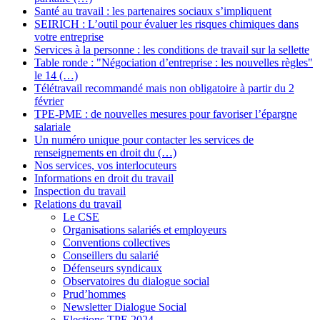
Santé au travail : les partenaires sociaux s’impliquent
SEIRICH : L’outil pour évaluer les risques chimiques dans
votre entreprise
Services à la personne : les conditions de travail sur la sellette
Table ronde : "Négociation d’entreprise : les nouvelles règles"
le 14 (…)
Télétravail recommandé mais non obligatoire à partir du 2
février
TPE-PME : de nouvelles mesures pour favoriser l’épargne
salariale
Un numéro unique pour contacter les services de
renseignements en droit du (…)
Nos services, vos interlocuteurs
Informations en droit du travail
Inspection du travail
Relations du travail
Le CSE
Organisations salariés et employeurs
Conventions collectives
Conseillers du salarié
Défenseurs syndicaux
Observatoires du dialogue social
Prud’hommes
Newsletter Dialogue Social
Elections TPE 2024