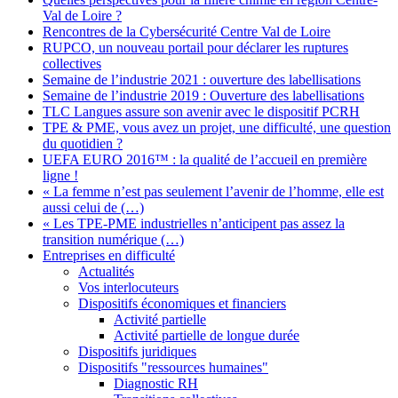
Val de Loire ?
Rencontres de la Cybersécurité Centre Val de Loire
RUPCO, un nouveau portail pour déclarer les ruptures
collectives
Semaine de l’industrie 2021 : ouverture des labellisations
Semaine de l’industrie 2019 : Ouverture des labellisations
TLC Langues assure son avenir avec le dispositif PCRH
TPE & PME, vous avez un projet, une difficulté, une question
du quotidien ?
UEFA EURO 2016™ : la qualité de l’accueil en première
ligne !
« La femme n’est pas seulement l’avenir de l’homme, elle est
aussi celui de (…)
« Les TPE-PME industrielles n’anticipent pas assez la
transition numérique (…)
Entreprises en difficulté
Actualités
Vos interlocuteurs
Dispositifs économiques et financiers
Activité partielle
Activité partielle de longue durée
Dispositifs juridiques
Dispositifs "ressources humaines"
Diagnostic RH