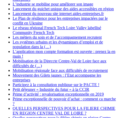
L’industrie se mobilise pour améliorer son image
Lancement du guichet unique des aides accessibles en région
Lancement du nouveau site internet aides-entreprises.fr
Le Plan de résilience pour les entreprises impactées par le
conflit en Ukraine
Le réseau régional French Tech Loire Valley labellisé
Community French Tech
Les métiers du soin et de l’accompagnement recrutent
Les systèmes urbains et les dynamiques d’emploi et de
population dans la (…)
L’application mon compte formation est ouverte : prenez la en
main !
Mobilisation de la Direccte Centre-Val de Loire face aux
difficultés de (…)
Mobilisation régionale face aux difficultés de recrutement
Mouvement des Gilets jaunes : l’Etat accompagne les
entreprises
Participez à la consultation publique sur le PACTE !
Petit déjeuner « Industrie du futur » à la CCIR
Prime d’activité : revalorisation exceptionnelle en 2019
Prime exceptionnelle de pouvoir d’achat : comment ça marche
?
QUELLES PERSPECTIVES POUR LA FILIERE CHIMIE
EN REGION CENTRE VAL DE LOIRE ?
Quelles perspectives pour la filière chimie en région Centre-