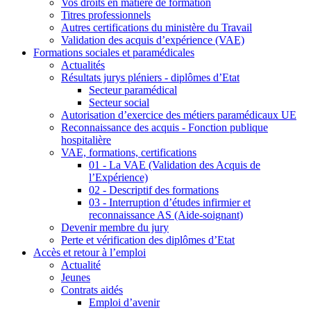
Vos droits en matière de formation
Titres professionnels
Autres certifications du ministère du Travail
Validation des acquis d’expérience (VAE)
Formations sociales et paramédicales
Actualités
Résultats jurys pléniers - diplômes d’Etat
Secteur paramédical
Secteur social
Autorisation d’exercice des métiers paramédicaux UE
Reconnaissance des acquis - Fonction publique
hospitalière
VAE, formations, certifications
01 - La VAE (Validation des Acquis de
l’Expérience)
02 - Descriptif des formations
03 - Interruption d’études infirmier et
reconnaissance AS (Aide-soignant)
Devenir membre du jury
Perte et vérification des diplômes d’Etat
Accès et retour à l’emploi
Actualité
Jeunes
Contrats aidés
Emploi d’avenir