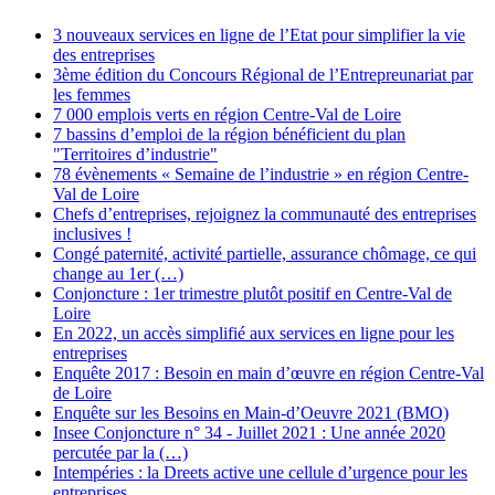
3 nouveaux services en ligne de l’Etat pour simplifier la vie
des entreprises
3ème édition du Concours Régional de l’Entrepreunariat par
les femmes
7 000 emplois verts en région Centre-Val de Loire
7 bassins d’emploi de la région bénéficient du plan
"Territoires d’industrie"
78 évènements « Semaine de l’industrie » en région Centre-
Val de Loire
Chefs d’entreprises, rejoignez la communauté des entreprises
inclusives !
Congé paternité, activité partielle, assurance chômage, ce qui
change au 1er (…)
Conjoncture : 1er trimestre plutôt positif en Centre-Val de
Loire
En 2022, un accès simplifié aux services en ligne pour les
entreprises
Enquête 2017 : Besoin en main d’œuvre en région Centre-Val
de Loire
Enquête sur les Besoins en Main-d’Oeuvre 2021 (BMO)
Insee Conjoncture n° 34 - Juillet 2021 : Une année 2020
percutée par la (…)
Intempéries : la Dreets active une cellule d’urgence pour les
entreprises