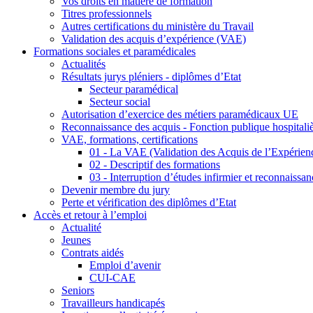
Vos droits en matière de formation
Titres professionnels
Autres certifications du ministère du Travail
Validation des acquis d’expérience (VAE)
Formations sociales et paramédicales
Actualités
Résultats jurys pléniers - diplômes d’Etat
Secteur paramédical
Secteur social
Autorisation d’exercice des métiers paramédicaux UE
Reconnaissance des acquis - Fonction publique hospitali
VAE, formations, certifications
01 - La VAE (Validation des Acquis de l’Expérien
02 - Descriptif des formations
03 - Interruption d’études infirmier et reconnaiss
Devenir membre du jury
Perte et vérification des diplômes d’Etat
Accès et retour à l’emploi
Actualité
Jeunes
Contrats aidés
Emploi d’avenir
CUI-CAE
Seniors
Travailleurs handicapés