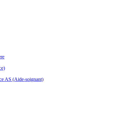
ère
ce)
ance AS (Aide-soignant)