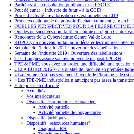
Participez à la consultation publique sur le PACTE !
Petit déjeuner « Industrie du futur » à la CCIR
Prime d’activité : revalorisation exceptionnelle en 2019
Prime exceptionnelle de pouvoir d’achat : comment ça marche 
QUELLES PERSPECTIVES POUR LA FILIERE CHIMIE 
Quelles perspectives pour la filière chimie en région Centre-Val
Rencontres de la Cybersécurité Centre Val de Loire
RUPCO, un nouveau portail pour déclarer les ruptures collecti
Semaine de l’industrie 2021 : ouverture des labellisations
Semaine de l’industrie 2019 : Ouverture des labellisations
TLC Langues assure son avenir avec le dispositif PCRH
TPE & PME, vous avez un projet, une difficulté, une question 
UEFA EURO 2016™ : la qualité de l’accueil en première ligne
« La femme n’est pas seulement l’avenir de l’homme, elle est a
« Les TPE-PME industrielles n’anticipent pas assez la transiti
Entreprises en difficulté
Actualités
Vos interlocuteurs
Dispositifs économiques et financiers
Activité partielle
Activité partielle de longue durée
Dispositifs juridiques
Dispositifs "ressources humaines"
Diagnostic RH
Transitions collectives