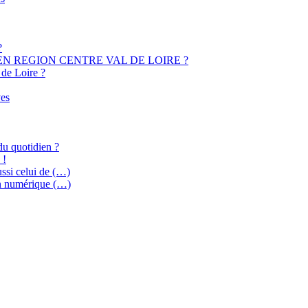
?
EN REGION CENTRE VAL DE LOIRE ?
 de Loire ?
ves
du quotidien ?
 !
ussi celui de (…)
on numérique (…)