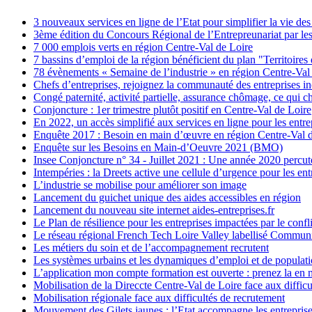
3 nouveaux services en ligne de l’Etat pour simplifier la vie des
3ème édition du Concours Régional de l’Entrepreunariat par l
7 000 emplois verts en région Centre-Val de Loire
7 bassins d’emploi de la région bénéficient du plan "Territoires 
78 évènements « Semaine de l’industrie » en région Centre-Val
Chefs d’entreprises, rejoignez la communauté des entreprises in
Congé paternité, activité partielle, assurance chômage, ce qui 
Conjoncture : 1er trimestre plutôt positif en Centre-Val de Loire
En 2022, un accès simplifié aux services en ligne pour les entre
Enquête 2017 : Besoin en main d’œuvre en région Centre-Val 
Enquête sur les Besoins en Main-d’Oeuvre 2021 (BMO)
Insee Conjoncture n° 34 - Juillet 2021 : Une année 2020 percut
Intempéries : la Dreets active une cellule d’urgence pour les ent
L’industrie se mobilise pour améliorer son image
Lancement du guichet unique des aides accessibles en région
Lancement du nouveau site internet aides-entreprises.fr
Le Plan de résilience pour les entreprises impactées par le confl
Le réseau régional French Tech Loire Valley labellisé Commun
Les métiers du soin et de l’accompagnement recrutent
Les systèmes urbains et les dynamiques d’emploi et de populat
L’application mon compte formation est ouverte : prenez la en 
Mobilisation de la Direccte Centre-Val de Loire face aux diffic
Mobilisation régionale face aux difficultés de recrutement
Mouvement des Gilets jaunes : l’Etat accompagne les entrepris