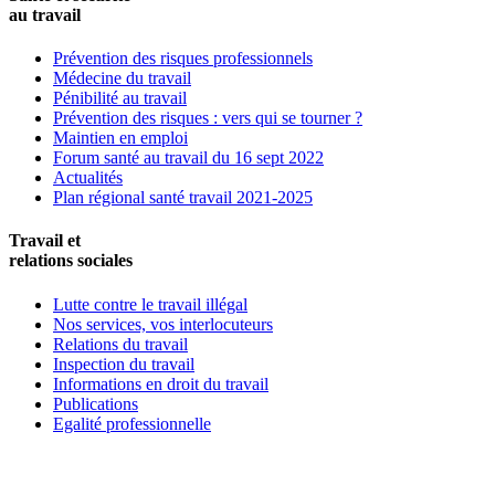
au travail
Prévention des risques professionnels
Médecine du travail
Pénibilité au travail
Prévention des risques : vers qui se tourner ?
Maintien en emploi
Forum santé au travail du 16 sept 2022
Actualités
Plan régional santé travail 2021-2025
Travail et
relations sociales
Lutte contre le travail illégal
Nos services, vos interlocuteurs
Relations du travail
Inspection du travail
Informations en droit du travail
Publications
Egalité professionnelle