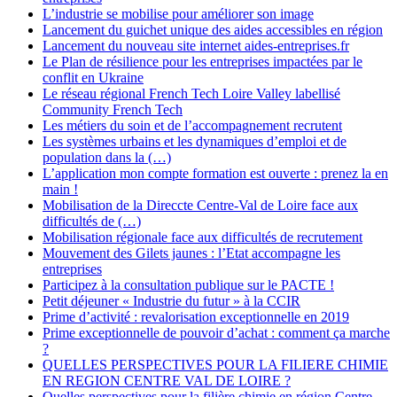
L’industrie se mobilise pour améliorer son image
Lancement du guichet unique des aides accessibles en région
Lancement du nouveau site internet aides-entreprises.fr
Le Plan de résilience pour les entreprises impactées par le
conflit en Ukraine
Le réseau régional French Tech Loire Valley labellisé
Community French Tech
Les métiers du soin et de l’accompagnement recrutent
Les systèmes urbains et les dynamiques d’emploi et de
population dans la (…)
L’application mon compte formation est ouverte : prenez la en
main !
Mobilisation de la Direccte Centre-Val de Loire face aux
difficultés de (…)
Mobilisation régionale face aux difficultés de recrutement
Mouvement des Gilets jaunes : l’Etat accompagne les
entreprises
Participez à la consultation publique sur le PACTE !
Petit déjeuner « Industrie du futur » à la CCIR
Prime d’activité : revalorisation exceptionnelle en 2019
Prime exceptionnelle de pouvoir d’achat : comment ça marche
?
QUELLES PERSPECTIVES POUR LA FILIERE CHIMIE
EN REGION CENTRE VAL DE LOIRE ?
Quelles perspectives pour la filière chimie en région Centre-