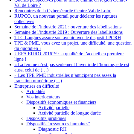
Val de Loire ?
Rencontres de la Cybersécurité Centre Val de Loire
RUPCO, un nouveau portail pour déclarer les ruptures
collectives
Semaine de l’industrie 2021 : ouverture des labellisations
Semaine de l’industrie 2019 : Ouverture des labellisations
TLC Langues assure son avenir avec le dispositif PCRH
TPE & PME, vous avez un projet, une difficulté, une question
du quotidien ?
UEFA EURO 2016™ : la qualité de l’accueil en première
ligne !
« La femme n’est pas seulement l’avenir de l’homme, elle est
aussi celui de (…)
« Les TPE-PME industrielles n’anticipent pas assez la
transition numérique (…)
Entreprises en difficulté
Actualités
Vos interlocuteurs
Dispositifs économiques et financiers
Activité partielle
Activité partielle de longue durée
Dispositifs juridiques
Dispositifs "ressources humaines"
Diagnostic RH