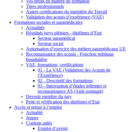
Vos droits en matière de formation
Titres professionnels
Autres certifications du ministère du Travail
Validation des acquis d’expérience (VAE)
Formations sociales et paramédicales
Actualités
Résultats jurys pléniers - diplômes d’Etat
Secteur paramédical
Secteur social
Autorisation d’exercice des métiers paramédicaux UE
Reconnaissance des acquis - Fonction publique
hospitalière
VAE, formations, certifications
01 - La VAE (Validation des Acquis de
l’Expérience)
02 - Descriptif des formations
03 - Interruption d’études infirmier et
reconnaissance AS (Aide-soignant)
Devenir membre du jury
Perte et vérification des diplômes d’Etat
Accès et retour à l’emploi
Actualité
Jeunes
Contrats aidés
Emploi d’avenir