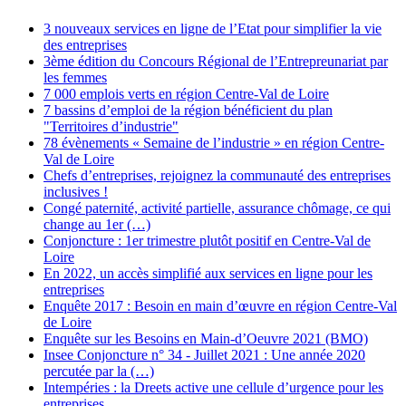
3 nouveaux services en ligne de l’Etat pour simplifier la vie
des entreprises
3ème édition du Concours Régional de l’Entrepreunariat par
les femmes
7 000 emplois verts en région Centre-Val de Loire
7 bassins d’emploi de la région bénéficient du plan
"Territoires d’industrie"
78 évènements « Semaine de l’industrie » en région Centre-
Val de Loire
Chefs d’entreprises, rejoignez la communauté des entreprises
inclusives !
Congé paternité, activité partielle, assurance chômage, ce qui
change au 1er (…)
Conjoncture : 1er trimestre plutôt positif en Centre-Val de
Loire
En 2022, un accès simplifié aux services en ligne pour les
entreprises
Enquête 2017 : Besoin en main d’œuvre en région Centre-Val
de Loire
Enquête sur les Besoins en Main-d’Oeuvre 2021 (BMO)
Insee Conjoncture n° 34 - Juillet 2021 : Une année 2020
percutée par la (…)
Intempéries : la Dreets active une cellule d’urgence pour les
entreprises