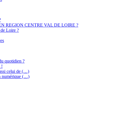
?
EN REGION CENTRE VAL DE LOIRE ?
 de Loire ?
ves
du quotidien ?
 !
ussi celui de (…)
on numérique (…)