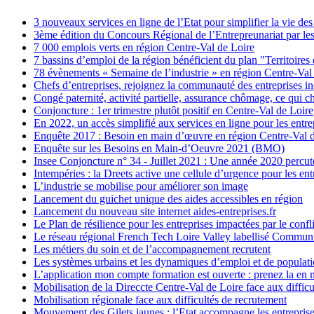
3 nouveaux services en ligne de l’Etat pour simplifier la vie des
3ème édition du Concours Régional de l’Entrepreunariat par l
7 000 emplois verts en région Centre-Val de Loire
7 bassins d’emploi de la région bénéficient du plan "Territoires 
78 évènements « Semaine de l’industrie » en région Centre-Val
Chefs d’entreprises, rejoignez la communauté des entreprises in
Congé paternité, activité partielle, assurance chômage, ce qui 
Conjoncture : 1er trimestre plutôt positif en Centre-Val de Loire
En 2022, un accès simplifié aux services en ligne pour les entre
Enquête 2017 : Besoin en main d’œuvre en région Centre-Val 
Enquête sur les Besoins en Main-d’Oeuvre 2021 (BMO)
Insee Conjoncture n° 34 - Juillet 2021 : Une année 2020 percut
Intempéries : la Dreets active une cellule d’urgence pour les ent
L’industrie se mobilise pour améliorer son image
Lancement du guichet unique des aides accessibles en région
Lancement du nouveau site internet aides-entreprises.fr
Le Plan de résilience pour les entreprises impactées par le confl
Le réseau régional French Tech Loire Valley labellisé Commun
Les métiers du soin et de l’accompagnement recrutent
Les systèmes urbains et les dynamiques d’emploi et de populat
L’application mon compte formation est ouverte : prenez la en 
Mobilisation de la Direccte Centre-Val de Loire face aux diffic
Mobilisation régionale face aux difficultés de recrutement
Mouvement des Gilets jaunes : l’Etat accompagne les entrepris