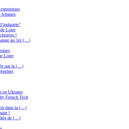
 entreprises
es femmes
d’industrie"
 de Loire
clusives !
change au 1er (…)
prises
de Loire
ée par la (…)
reprises
it en Ukraine
ity French Tech
ion dans la (…)
main !
ultés de (…)
es