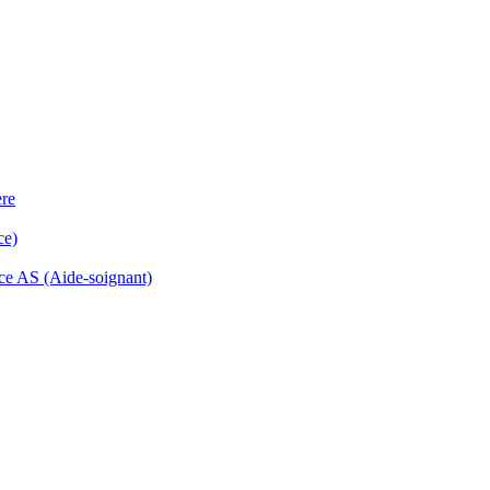
ère
ce)
ance AS (Aide-soignant)