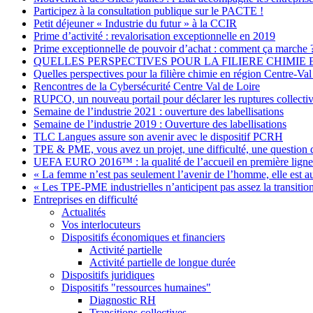
Participez à la consultation publique sur le PACTE !
Petit déjeuner « Industrie du futur » à la CCIR
Prime d’activité : revalorisation exceptionnelle en 2019
Prime exceptionnelle de pouvoir d’achat : comment ça marche 
QUELLES PERSPECTIVES POUR LA FILIERE CHIMIE 
Quelles perspectives pour la filière chimie en région Centre-Val
Rencontres de la Cybersécurité Centre Val de Loire
RUPCO, un nouveau portail pour déclarer les ruptures collecti
Semaine de l’industrie 2021 : ouverture des labellisations
Semaine de l’industrie 2019 : Ouverture des labellisations
TLC Langues assure son avenir avec le dispositif PCRH
TPE & PME, vous avez un projet, une difficulté, une question 
UEFA EURO 2016™ : la qualité de l’accueil en première ligne
« La femme n’est pas seulement l’avenir de l’homme, elle est a
« Les TPE-PME industrielles n’anticipent pas assez la transiti
Entreprises en difficulté
Actualités
Vos interlocuteurs
Dispositifs économiques et financiers
Activité partielle
Activité partielle de longue durée
Dispositifs juridiques
Dispositifs "ressources humaines"
Diagnostic RH
Transitions collectives