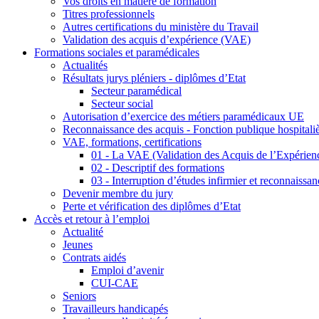
Vos droits en matière de formation
Titres professionnels
Autres certifications du ministère du Travail
Validation des acquis d’expérience (VAE)
Formations sociales et paramédicales
Actualités
Résultats jurys pléniers - diplômes d’Etat
Secteur paramédical
Secteur social
Autorisation d’exercice des métiers paramédicaux UE
Reconnaissance des acquis - Fonction publique hospitali
VAE, formations, certifications
01 - La VAE (Validation des Acquis de l’Expérien
02 - Descriptif des formations
03 - Interruption d’études infirmier et reconnaiss
Devenir membre du jury
Perte et vérification des diplômes d’Etat
Accès et retour à l’emploi
Actualité
Jeunes
Contrats aidés
Emploi d’avenir
CUI-CAE
Seniors
Travailleurs handicapés