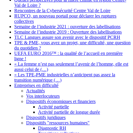
Val de Loire ?
Rencontres de la Cybersécurité Centre Val de Loire
RUPCO, un nouveau portail pour déclarer les ruptures
collectives
Semaine de l’industrie 2021 : ouverture des labellisations
Semaine de l’industrie 2019 : Ouverture des labellisations
TLC Langues assure son avenir avec le dispositif PCRH
TPE & PME, vous avez un projet, une difficulté, une question
du quotidien ?
UEFA EURO 2016™ : la qualité de l’accueil en première
ligne !
« La femme n’est pas seulement l’avenir de l’homme, elle est
aussi celui de (…)
« Les TPE-PME industrielles n’anticipent pas assez la
transition numérique (…)
Entreprises en difficulté
Actualités
Vos interlocuteurs
Dispositifs économiques et financiers
Activité partielle
Activité partielle de longue durée
Dispositifs juridiques
Dispositifs "ressources humaines"
Diagnostic RH