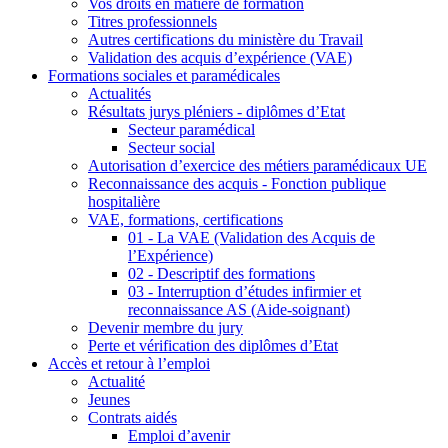
Vos droits en matière de formation
Titres professionnels
Autres certifications du ministère du Travail
Validation des acquis d’expérience (VAE)
Formations sociales et paramédicales
Actualités
Résultats jurys pléniers - diplômes d’Etat
Secteur paramédical
Secteur social
Autorisation d’exercice des métiers paramédicaux UE
Reconnaissance des acquis - Fonction publique
hospitalière
VAE, formations, certifications
01 - La VAE (Validation des Acquis de
l’Expérience)
02 - Descriptif des formations
03 - Interruption d’études infirmier et
reconnaissance AS (Aide-soignant)
Devenir membre du jury
Perte et vérification des diplômes d’Etat
Accès et retour à l’emploi
Actualité
Jeunes
Contrats aidés
Emploi d’avenir