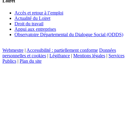
Loiret
Accès et retour à l’emploi
Actualité du Loiret
Droit du travail
Appui aux entreprises
Observatoire Départemental du Dialogue Social (ODDS)
Webmestre
|
Accessibilité : partiellement conforme
Données
personnelles et cookies
|
Légifrance
|
Mentions légales
|
Services
Publics
|
Plan du site