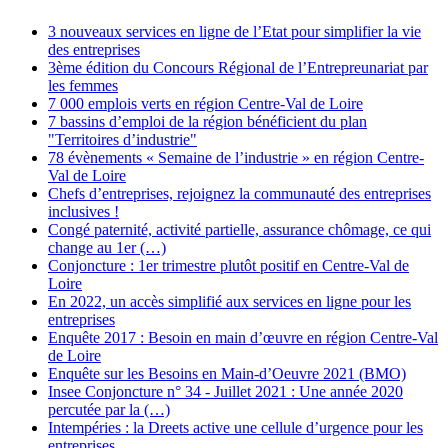
3 nouveaux services en ligne de l’Etat pour simplifier la vie
des entreprises
3ème édition du Concours Régional de l’Entrepreunariat par
les femmes
7 000 emplois verts en région Centre-Val de Loire
7 bassins d’emploi de la région bénéficient du plan
"Territoires d’industrie"
78 évènements « Semaine de l’industrie » en région Centre-
Val de Loire
Chefs d’entreprises, rejoignez la communauté des entreprises
inclusives !
Congé paternité, activité partielle, assurance chômage, ce qui
change au 1er (…)
Conjoncture : 1er trimestre plutôt positif en Centre-Val de
Loire
En 2022, un accès simplifié aux services en ligne pour les
entreprises
Enquête 2017 : Besoin en main d’œuvre en région Centre-Val
de Loire
Enquête sur les Besoins en Main-d’Oeuvre 2021 (BMO)
Insee Conjoncture n° 34 - Juillet 2021 : Une année 2020
percutée par la (…)
Intempéries : la Dreets active une cellule d’urgence pour les
entreprises