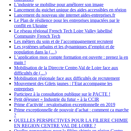
L’industrie se mobilise pour améliorer son image
Lancement du guichet unique des aides accessibles en région
Lancement du nouveau site internet aides-entreprises.fr
Le Plan de résilience pour les entreprises impactées par le
conflit en Ukraine
Le réseau régional French Tech Loire Valley labellisé
Community French Tech
Les métiers du soin et de l’accompagnement recrutent
Les systèmes urbains et les dynamiques d’emploi et de
population dans la (…)
L’application mon compte formation est ouverte : prenez la en
main !
Mobilisation de la Direccte Centre-Val de Loire face aux
difficultés de (…)
Mobilisation régionale face aux difficultés de recrutement
Mouvement des Gilets jaunes : l’Etat accompagne les
entreprises
Participez à la consultation publique sur le PACTE !
Petit déjeuner « Industrie du futur » à la CCIR
Prime d’activité : revalorisation exceptionnelle en 2019
Prime exceptionnelle de pouvoir d’achat : comment ça marche
?
QUELLES PERSPECTIVES POUR LA FILIERE CHIMIE
EN REGION CENTRE VAL DE LOIRE ?
Quelles perspectives pour la filière chimie en région Centre-