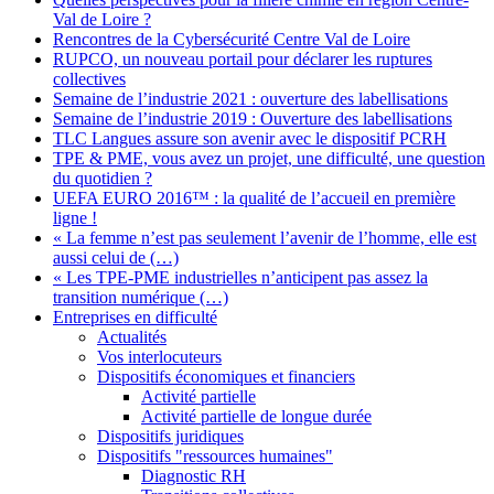
Val de Loire ?
Rencontres de la Cybersécurité Centre Val de Loire
RUPCO, un nouveau portail pour déclarer les ruptures
collectives
Semaine de l’industrie 2021 : ouverture des labellisations
Semaine de l’industrie 2019 : Ouverture des labellisations
TLC Langues assure son avenir avec le dispositif PCRH
TPE & PME, vous avez un projet, une difficulté, une question
du quotidien ?
UEFA EURO 2016™ : la qualité de l’accueil en première
ligne !
« La femme n’est pas seulement l’avenir de l’homme, elle est
aussi celui de (…)
« Les TPE-PME industrielles n’anticipent pas assez la
transition numérique (…)
Entreprises en difficulté
Actualités
Vos interlocuteurs
Dispositifs économiques et financiers
Activité partielle
Activité partielle de longue durée
Dispositifs juridiques
Dispositifs "ressources humaines"
Diagnostic RH