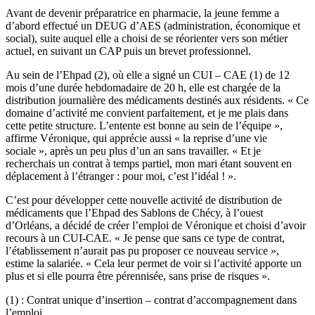
Avant de devenir préparatrice en pharmacie, la jeune femme a
d’abord effectué un DEUG d’AES (administration, économique et
social), suite auquel elle a choisi de se réorienter vers son métier
actuel, en suivant un CAP puis un brevet professionnel.
Au sein de l’Ehpad (2), où elle a signé un CUI – CAE (1) de 12
mois d’une durée hebdomadaire de 20 h, elle est chargée de la
distribution journalière des médicaments destinés aux résidents. « Ce
domaine d’activité me convient parfaitement, et je me plais dans
cette petite structure. L’entente est bonne au sein de l’équipe »,
affirme Véronique, qui apprécie aussi « la reprise d’une vie
sociale », après un peu plus d’un an sans travailler. « Et je
recherchais un contrat à temps partiel, mon mari étant souvent en
déplacement à l’étranger : pour moi, c’est l’idéal ! ».
C’est pour développer cette nouvelle activité de distribution de
médicaments que l’Ehpad des Sablons de Chécy, à l’ouest
d’Orléans, a décidé de créer l’emploi de Véronique et choisi d’avoir
recours à un CUI-CAE. « Je pense que sans ce type de contrat,
l’établissement n’aurait pas pu proposer ce nouveau service »,
estime la salariée. « Cela leur permet de voir si l’activité apporte un
plus et si elle pourra être pérennisée, sans prise de risques ».
(1) : Contrat unique d’insertion – contrat d’accompagnement dans
l’emploi