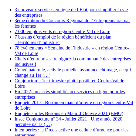
3 nouveaux services en ligne de l’Etat pour simplifier la vie
des entreprises
3ème édition du Concours Régional de l’Entrepreunariat par
les femmes
7 000 emplois verts en région Centre-Val de Loire
7 bassins d’emploi de la région bénéficient du plan
"Territoires d’industrie"
78 évènements « Semaine de l’industrie » en région Centre-
Val de Loire
Chefs d’entreprises, rejoignez la communauté des entreprises
inclusives !
Congé paternité, activité partielle, assurance chômage, ce qui
change au 1er (…)
Conjoncture : 1er trimestre plutôt positif en Centre-Val de
Loire
En 2022, un accès simplifié aux services en ligne pour les
entreprises
Enquête 2017 : Besoin en main d’œuvre en région Centre-Val
de Loire
Enquête sur les Besoins en Main-d’Oeuvre 2021 (BMO)
Insee Conjoncture n° 34 - Juillet 2021 : Une année 2020
percutée par la (…)
Intempéries : la Dreets active une cellule d’urgence pour les
entreprises