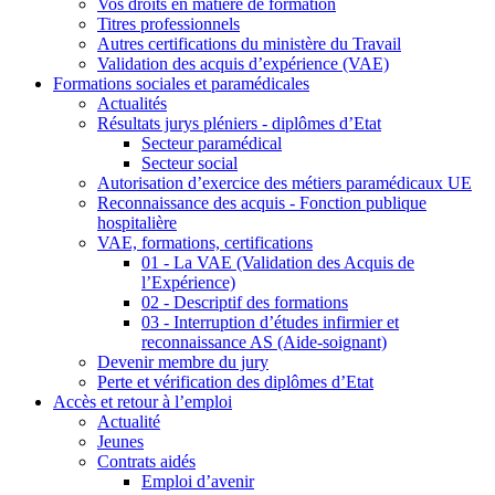
Vos droits en matière de formation
Titres professionnels
Autres certifications du ministère du Travail
Validation des acquis d’expérience (VAE)
Formations sociales et paramédicales
Actualités
Résultats jurys pléniers - diplômes d’Etat
Secteur paramédical
Secteur social
Autorisation d’exercice des métiers paramédicaux UE
Reconnaissance des acquis - Fonction publique
hospitalière
VAE, formations, certifications
01 - La VAE (Validation des Acquis de
l’Expérience)
02 - Descriptif des formations
03 - Interruption d’études infirmier et
reconnaissance AS (Aide-soignant)
Devenir membre du jury
Perte et vérification des diplômes d’Etat
Accès et retour à l’emploi
Actualité
Jeunes
Contrats aidés
Emploi d’avenir