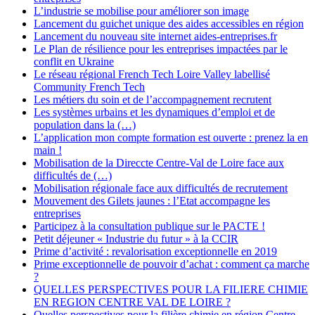
L’industrie se mobilise pour améliorer son image
Lancement du guichet unique des aides accessibles en région
Lancement du nouveau site internet aides-entreprises.fr
Le Plan de résilience pour les entreprises impactées par le
conflit en Ukraine
Le réseau régional French Tech Loire Valley labellisé
Community French Tech
Les métiers du soin et de l’accompagnement recrutent
Les systèmes urbains et les dynamiques d’emploi et de
population dans la (…)
L’application mon compte formation est ouverte : prenez la en
main !
Mobilisation de la Direccte Centre-Val de Loire face aux
difficultés de (…)
Mobilisation régionale face aux difficultés de recrutement
Mouvement des Gilets jaunes : l’Etat accompagne les
entreprises
Participez à la consultation publique sur le PACTE !
Petit déjeuner « Industrie du futur » à la CCIR
Prime d’activité : revalorisation exceptionnelle en 2019
Prime exceptionnelle de pouvoir d’achat : comment ça marche
?
QUELLES PERSPECTIVES POUR LA FILIERE CHIMIE
EN REGION CENTRE VAL DE LOIRE ?
Quelles perspectives pour la filière chimie en région Centre-