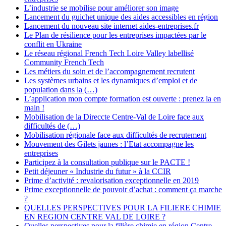
L’industrie se mobilise pour améliorer son image
Lancement du guichet unique des aides accessibles en région
Lancement du nouveau site internet aides-entreprises.fr
Le Plan de résilience pour les entreprises impactées par le
conflit en Ukraine
Le réseau régional French Tech Loire Valley labellisé
Community French Tech
Les métiers du soin et de l’accompagnement recrutent
Les systèmes urbains et les dynamiques d’emploi et de
population dans la (…)
L’application mon compte formation est ouverte : prenez la en
main !
Mobilisation de la Direccte Centre-Val de Loire face aux
difficultés de (…)
Mobilisation régionale face aux difficultés de recrutement
Mouvement des Gilets jaunes : l’Etat accompagne les
entreprises
Participez à la consultation publique sur le PACTE !
Petit déjeuner « Industrie du futur » à la CCIR
Prime d’activité : revalorisation exceptionnelle en 2019
Prime exceptionnelle de pouvoir d’achat : comment ça marche
?
QUELLES PERSPECTIVES POUR LA FILIERE CHIMIE
EN REGION CENTRE VAL DE LOIRE ?
Quelles perspectives pour la filière chimie en région Centre-