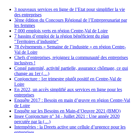
3 nouveaux services en ligne de l’Etat pour simplifier la vie
des entreprises
3ème édition du Concours Régional de l’Entrepreunariat par
les femmes
7 000 emplois verts en région Centre-Val de Loire
7 bassins d’emploi de la région bénéficient du plan
"Territoires d’industrie"
78 évènements « Semaine de l’industrie » en région Centre-
Val de Loire
Chefs d’entreprises, rejoignez la communauté des entreprises
inclusives !
Congé paternité, activité partielle, assurance chômage, ce qui
change au 1er (…)
Conjoncture : 1er trimestre plutôt positif en Centre-Val de
Loire
En 2022, un accès simplifié aux services en ligne pour les
entreprises
Enquête 2017 : Besoin en main d’œuvre en région Centre-Val
de Loire
Enquête sur les Besoins en Main-d’Oeuvre 2021 (BMO)
Insee Conjoncture n° 34 - Juillet 2021 : Une année 2020
percutée par la (…)
Intempéries : la Dreets active une cellule d’urgence pour les
entreprises