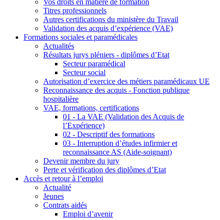
Vos droits en matière de formation
Titres professionnels
Autres certifications du ministère du Travail
Validation des acquis d’expérience (VAE)
Formations sociales et paramédicales
Actualités
Résultats jurys pléniers - diplômes d’Etat
Secteur paramédical
Secteur social
Autorisation d’exercice des métiers paramédicaux UE
Reconnaissance des acquis - Fonction publique
hospitalière
VAE, formations, certifications
01 - La VAE (Validation des Acquis de
l’Expérience)
02 - Descriptif des formations
03 - Interruption d’études infirmier et
reconnaissance AS (Aide-soignant)
Devenir membre du jury
Perte et vérification des diplômes d’Etat
Accès et retour à l’emploi
Actualité
Jeunes
Contrats aidés
Emploi d’avenir