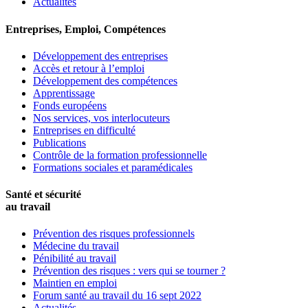
Actualités
Entreprises, Emploi, Compétences
Développement des entreprises
Accès et retour à l’emploi
Développement des compétences
Apprentissage
Fonds européens
Nos services, vos interlocuteurs
Entreprises en difficulté
Publications
Contrôle de la formation professionnelle
Formations sociales et paramédicales
Santé et sécurité
au travail
Prévention des risques professionnels
Médecine du travail
Pénibilité au travail
Prévention des risques : vers qui se tourner ?
Maintien en emploi
Forum santé au travail du 16 sept 2022
Actualités