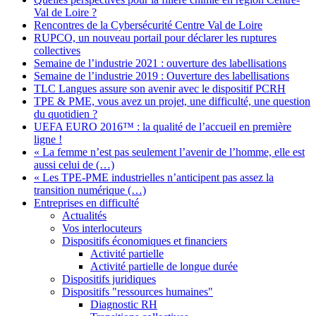
Val de Loire ?
Rencontres de la Cybersécurité Centre Val de Loire
RUPCO, un nouveau portail pour déclarer les ruptures
collectives
Semaine de l’industrie 2021 : ouverture des labellisations
Semaine de l’industrie 2019 : Ouverture des labellisations
TLC Langues assure son avenir avec le dispositif PCRH
TPE & PME, vous avez un projet, une difficulté, une question
du quotidien ?
UEFA EURO 2016™ : la qualité de l’accueil en première
ligne !
« La femme n’est pas seulement l’avenir de l’homme, elle est
aussi celui de (…)
« Les TPE-PME industrielles n’anticipent pas assez la
transition numérique (…)
Entreprises en difficulté
Actualités
Vos interlocuteurs
Dispositifs économiques et financiers
Activité partielle
Activité partielle de longue durée
Dispositifs juridiques
Dispositifs "ressources humaines"
Diagnostic RH