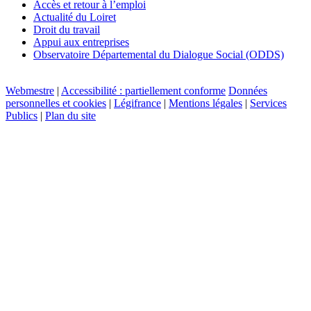
Accès et retour à l’emploi
Actualité du Loiret
Droit du travail
Appui aux entreprises
Observatoire Départemental du Dialogue Social (ODDS)
Webmestre
|
Accessibilité : partiellement conforme
Données
personnelles et cookies
|
Légifrance
|
Mentions légales
|
Services
Publics
|
Plan du site